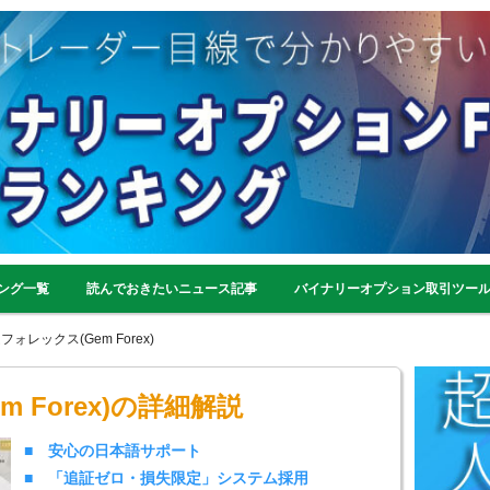
ング一覧
読んでおきたいニュース記事
バイナリーオプション取引ツー
フォレックス(Gem Forex)
 Forex)の詳細解説
■ 安心の日本語サポート
■ 「追証ゼロ・損失限定」システム採用