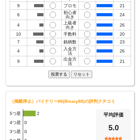
9
プロモ
21
初心者
6
24
向き
上級者
4
26
向き
10
手数料
20
7
銘柄数
23
入金方
4
26
法
出金方
9
21
法
（掲載停止）バイナリー88(Binary88)
の評判クチコミ
5つ星
2
平均評価
4つ星
0
5.0
3つ星
0