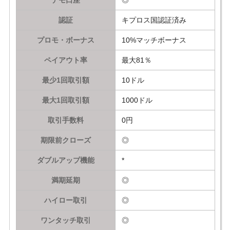
認証
キプロス国認証済み
プロモ・ボーナス
10%マッチボーナス
ペイアウト率
最大81％
最少1回取引額
10ドル
最大1回取引額
1000ドル
取引手数料
0円
期限前クローズ
◎
ダブルアップ機能
*
満期延期
◎
ハイロー取引
◎
ワンタッチ取引
◎