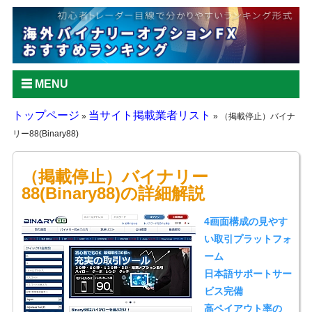
MENU
トップページ
当サイト掲載業者リスト
»
»
（掲載停止）バイナ
リー88(Binary88)
（掲載停止）バイナリー
88(Binary88)の詳細解説
4画面構成の見やす
い取引プラットフォ
ーム
日本語サポートサー
ビス完備
高ペイアウト率の