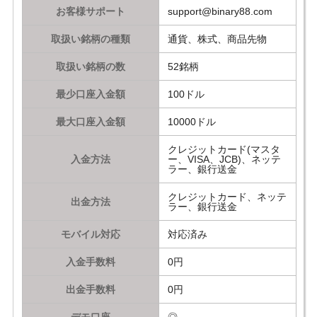
お客様サポート
support@binary88.com
取扱い銘柄の種類
通貨、株式、商品先物
取扱い銘柄の数
52銘柄
最少口座入金額
100ドル
最大口座入金額
10000ドル
クレジットカード(マスタ
入金方法
ー、VISA、JCB)、ネッテ
ラー、銀行送金
クレジットカード、ネッテ
出金方法
ラー、銀行送金
モバイル対応
対応済み
入金手数料
0円
出金手数料
0円
デモ口座
◎