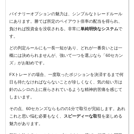
バイナリーオプションの魅力は、シンプルなトレードルール
にあります。勝てば所定のペイアウト倍率の配当を得られ、
負ければ投資金を没収される。非常に
単純明快なシステム
で
す。
どの判定ルールにも一長一短があり、どれが一番良いとは一
概には決められませんが、強いて一つを選ぶなら「60セカン
ズ」がお勧めです。
FXトレードの場合、一度取ったポジションを決済するまで何
日も待たなければならないことが珍しくなく、気の短い方は
針のムシロの上に座らされているような精神的苦痛を感じて
しまいます。
その点、60セカンズならものの1分で取引が完結します。あれ
これと思い悩む必要もなく、
スピーディーな取引
を楽しめる
魅力があります。